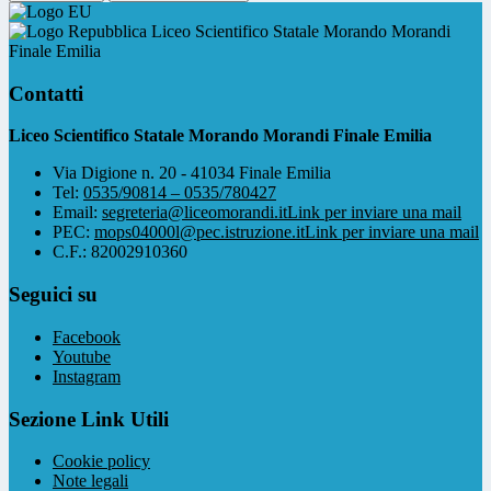
Liceo Scientifico Statale Morando Morandi
Finale Emilia
Contatti
Liceo Scientifico Statale Morando Morandi Finale Emilia
Via Digione n. 20 - 41034 Finale Emilia
Tel:
0535/90814 – 0535/780427
Email:
segreteria@liceomorandi.it
Link per inviare una mail
PEC:
mops04000l@pec.istruzione.it
Link per inviare una mail
C.F.: 82002910360
Seguici su
Facebook
Youtube
Instagram
Sezione Link Utili
Cookie policy
Note legali