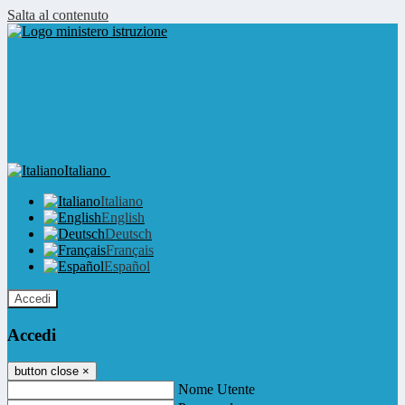
Salta al contenuto
Italiano
Italiano
English
Deutsch
Français
Español
Accedi
Accedi
button close
×
Nome Utente