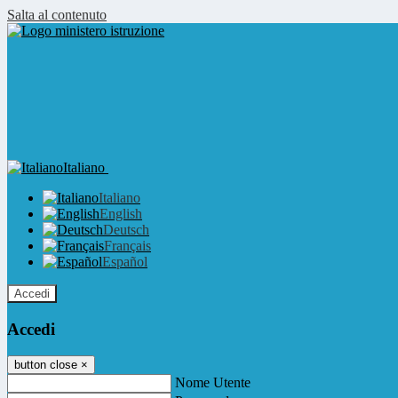
Salta al contenuto
Italiano
Italiano
English
Deutsch
Français
Español
Accedi
Accedi
button close
×
Nome Utente