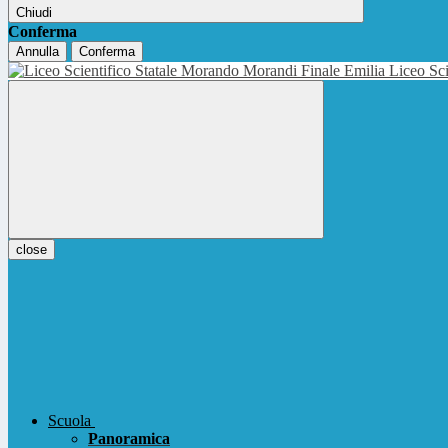
Chiudi
Conferma
Annulla
Conferma
Liceo Sci
close
Scuola
Panoramica