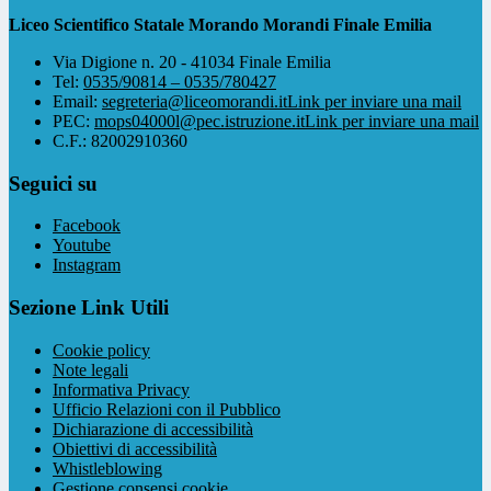
Liceo Scientifico Statale Morando Morandi Finale Emilia
Via Digione n. 20 - 41034 Finale Emilia
Tel:
0535/90814 – 0535/780427
Email:
segreteria@liceomorandi.it
Link per inviare una mail
PEC:
mops04000l@pec.istruzione.it
Link per inviare una mail
C.F.: 82002910360
Seguici su
Facebook
Youtube
Instagram
Sezione Link Utili
Cookie policy
Note legali
Informativa Privacy
Ufficio Relazioni con il Pubblico
Dichiarazione di accessibilità
Obiettivi di accessibilità
Whistleblowing
Gestione consensi cookie