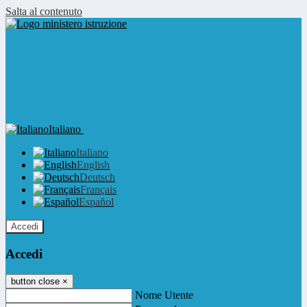
Salta al contenuto
Italiano
Italiano
English
Deutsch
Français
Español
Accedi
Accedi
button close
×
Nome Utente