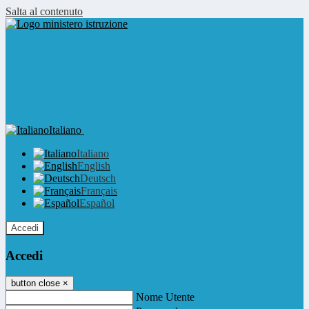
Salta al contenuto
Italiano
Italiano
English
Deutsch
Français
Español
Accedi
Accedi
button close
×
Nome Utente