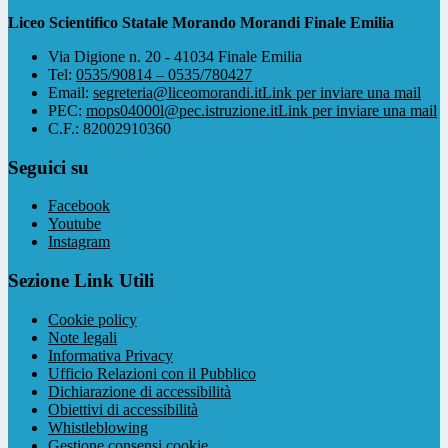
Liceo Scientifico Statale Morando Morandi Finale Emilia
Via Digione n. 20 - 41034 Finale Emilia
Tel:
0535/90814 – 0535/780427
Email:
segreteria@liceomorandi.it
Link per inviare una mail
PEC:
mops04000l@pec.istruzione.it
Link per inviare una mail
C.F.: 82002910360
Seguici su
Facebook
Youtube
Instagram
Sezione Link Utili
Cookie policy
Note legali
Informativa Privacy
Ufficio Relazioni con il Pubblico
Dichiarazione di accessibilità
Obiettivi di accessibilità
Whistleblowing
Gestione consensi cookie