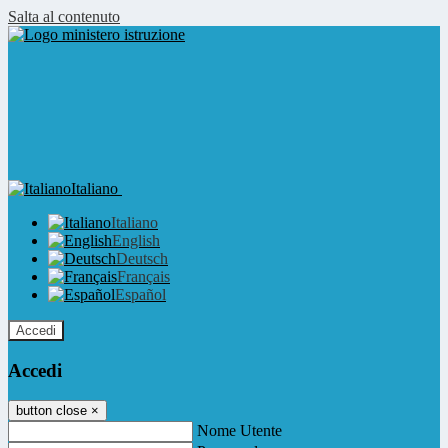
Salta al contenuto
Italiano
Italiano
English
Deutsch
Français
Español
Accedi
Accedi
button close
×
Nome Utente