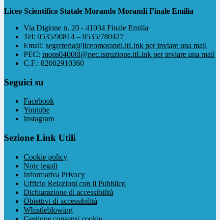
Liceo Scientifico Statale Morando Morandi Finale Emilia
Via Digione n. 20 - 41034 Finale Emilia
Tel:
0535/90814 – 0535/780427
Email:
segreteria@liceomorandi.it
Link per inviare una mail
PEC:
mops04000l@pec.istruzione.it
Link per inviare una mail
C.F.: 82002910360
Seguici su
Facebook
Youtube
Instagram
Sezione Link Utili
Cookie policy
Note legali
Informativa Privacy
Ufficio Relazioni con il Pubblico
Dichiarazione di accessibilità
Obiettivi di accessibilità
Whistleblowing
Gestione consensi cookie