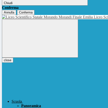
Chiudi
Conferma
Annulla
Conferma
Liceo Sci
close
Scuola
Panoramica