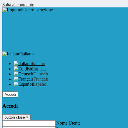
Salta al contenuto
Italiano
Italiano
English
Deutsch
Français
Español
Accedi
Accedi
button close
×
Nome Utente