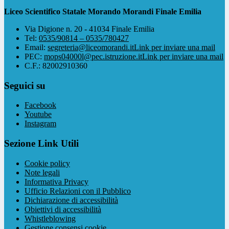
Liceo Scientifico Statale Morando Morandi Finale Emilia
Via Digione n. 20 - 41034 Finale Emilia
Tel:
0535/90814 – 0535/780427
Email:
segreteria@liceomorandi.it
Link per inviare una mail
PEC:
mops04000l@pec.istruzione.it
Link per inviare una mail
C.F.: 82002910360
Seguici su
Facebook
Youtube
Instagram
Sezione Link Utili
Cookie policy
Note legali
Informativa Privacy
Ufficio Relazioni con il Pubblico
Dichiarazione di accessibilità
Obiettivi di accessibilità
Whistleblowing
Gestione consensi cookie