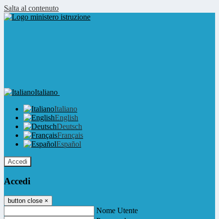
Salta al contenuto
Italiano
Italiano
English
Deutsch
Français
Español
Accedi
Accedi
button close
×
Nome Utente