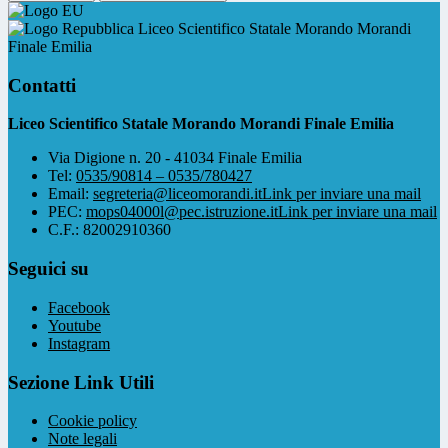
Liceo Scientifico Statale Morando Morandi
Finale Emilia
Contatti
Liceo Scientifico Statale Morando Morandi Finale Emilia
Via Digione n. 20 - 41034 Finale Emilia
Tel:
0535/90814 – 0535/780427
Email:
segreteria@liceomorandi.it
Link per inviare una mail
PEC:
mops04000l@pec.istruzione.it
Link per inviare una mail
C.F.: 82002910360
Seguici su
Facebook
Youtube
Instagram
Sezione Link Utili
Cookie policy
Note legali