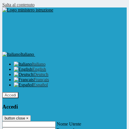
Salta al contenuto
Italiano
Italiano
English
Deutsch
Français
Español
Accedi
Accedi
button close
×
Nome Utente