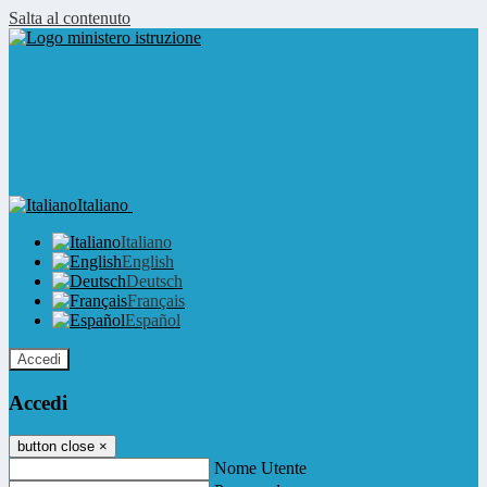
Salta al contenuto
Italiano
Italiano
English
Deutsch
Français
Español
Accedi
Accedi
button close
×
Nome Utente