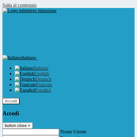
Salta al contenuto
Italiano
Italiano
English
Deutsch
Français
Español
Accedi
Accedi
button close
×
Nome Utente