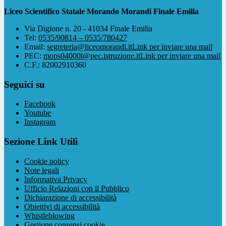
Liceo Scientifico Statale Morando Morandi Finale Emilia
Via Digione n. 20 - 41034 Finale Emilia
Tel:
0535/90814 – 0535/780427
Email:
segreteria@liceomorandi.it
Link per inviare una mail
PEC:
mops04000l@pec.istruzione.it
Link per inviare una mail
C.F.: 82002910360
Seguici su
Facebook
Youtube
Instagram
Sezione Link Utili
Cookie policy
Note legali
Informativa Privacy
Ufficio Relazioni con il Pubblico
Dichiarazione di accessibilità
Obiettivi di accessibilità
Whistleblowing
Gestione consensi cookie