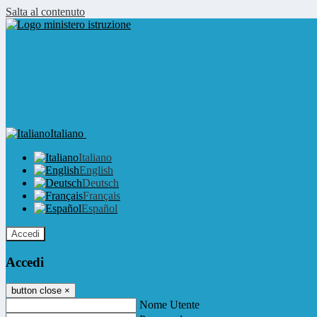
Salta al contenuto
Italiano
Italiano
English
Deutsch
Français
Español
Accedi
Accedi
button close
×
Nome Utente