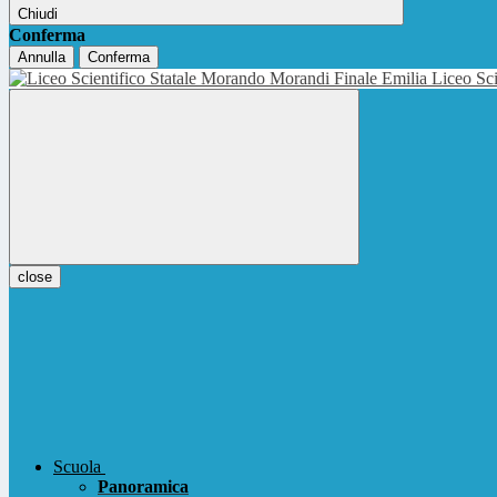
Chiudi
Conferma
Annulla
Conferma
Liceo Sci
close
Scuola
Panoramica