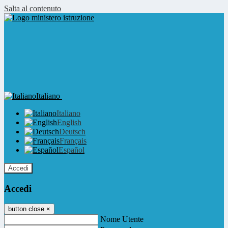
Salta al contenuto
Italiano
Italiano
English
Deutsch
Français
Español
Accedi
Accedi
button close
×
Nome Utente