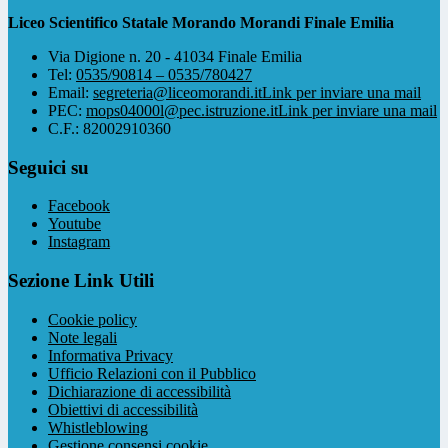
Liceo Scientifico Statale Morando Morandi Finale Emilia
Via Digione n. 20 - 41034 Finale Emilia
Tel:
0535/90814 – 0535/780427
Email:
segreteria@liceomorandi.it
Link per inviare una mail
PEC:
mops04000l@pec.istruzione.it
Link per inviare una mail
C.F.: 82002910360
Seguici su
Facebook
Youtube
Instagram
Sezione Link Utili
Cookie policy
Note legali
Informativa Privacy
Ufficio Relazioni con il Pubblico
Dichiarazione di accessibilità
Obiettivi di accessibilità
Whistleblowing
Gestione consensi cookie