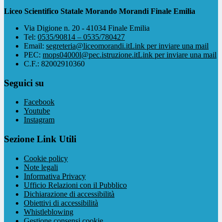
Liceo Scientifico Statale Morando Morandi Finale Emilia
Via Digione n. 20 - 41034 Finale Emilia
Tel:
0535/90814 – 0535/780427
Email:
segreteria@liceomorandi.it
Link per inviare una mail
PEC:
mops04000l@pec.istruzione.it
Link per inviare una mail
C.F.: 82002910360
Seguici su
Facebook
Youtube
Instagram
Sezione Link Utili
Cookie policy
Note legali
Informativa Privacy
Ufficio Relazioni con il Pubblico
Dichiarazione di accessibilità
Obiettivi di accessibilità
Whistleblowing
Gestione consensi cookie