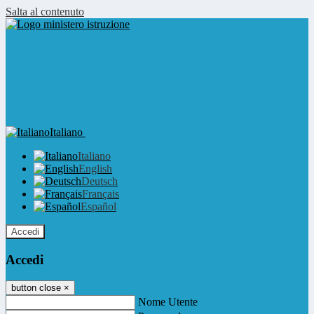
Salta al contenuto
Italiano
Italiano
English
Deutsch
Français
Español
Accedi
Accedi
button close
×
Nome Utente