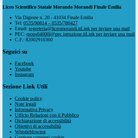
Liceo Scientifico Statale Morando Morandi Finale Emilia
Via Digione n. 20 - 41034 Finale Emilia
Tel:
0535/90814 – 0535/780427
Email:
segreteria@liceomorandi.it
Link per inviare una mail
PEC:
mops04000l@pec.istruzione.it
Link per inviare una mail
C.F.: 82002910360
Seguici su
Facebook
Youtube
Instagram
Sezione Link Utili
Cookie policy
Note legali
Informativa Privacy
Ufficio Relazioni con il Pubblico
Dichiarazione di accessibilità
Obiettivi di accessibilità
Whistleblowing
Gestione consensi cookie