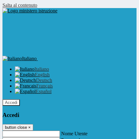
Salta al contenuto
Italiano
Italiano
English
Deutsch
Français
Español
Accedi
Accedi
button close
×
Nome Utente