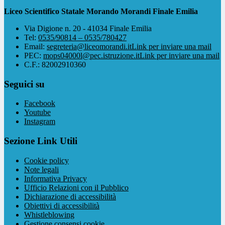
Liceo Scientifico Statale Morando Morandi Finale Emilia
Via Digione n. 20 - 41034 Finale Emilia
Tel:
0535/90814 – 0535/780427
Email:
segreteria@liceomorandi.it
Link per inviare una mail
PEC:
mops04000l@pec.istruzione.it
Link per inviare una mail
C.F.: 82002910360
Seguici su
Facebook
Youtube
Instagram
Sezione Link Utili
Cookie policy
Note legali
Informativa Privacy
Ufficio Relazioni con il Pubblico
Dichiarazione di accessibilità
Obiettivi di accessibilità
Whistleblowing
Gestione consensi cookie