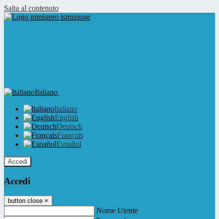
Salta al contenuto
Italiano
Italiano
English
Deutsch
Français
Español
Accedi
Accedi
button close
×
Nome Utente