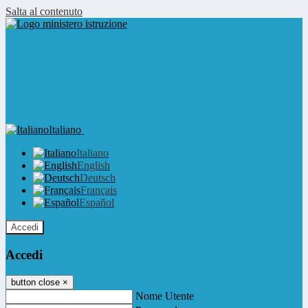
Salta al contenuto
Italiano
Italiano
English
Deutsch
Français
Español
Accedi
Accedi
button close
×
Nome Utente