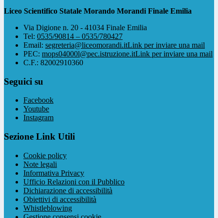
Liceo Scientifico Statale Morando Morandi Finale Emilia
Via Digione n. 20 - 41034 Finale Emilia
Tel:
0535/90814 – 0535/780427
Email:
segreteria@liceomorandi.it
Link per inviare una mail
PEC:
mops04000l@pec.istruzione.it
Link per inviare una mail
C.F.: 82002910360
Seguici su
Facebook
Youtube
Instagram
Sezione Link Utili
Cookie policy
Note legali
Informativa Privacy
Ufficio Relazioni con il Pubblico
Dichiarazione di accessibilità
Obiettivi di accessibilità
Whistleblowing
Gestione consensi cookie