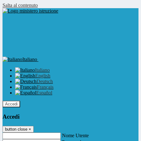
Salta al contenuto
Italiano
Italiano
English
Deutsch
Français
Español
Accedi
Accedi
button close
×
Nome Utente