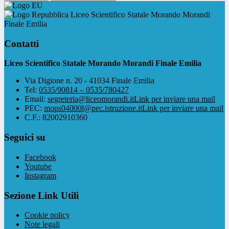
Liceo Scientifico Statale Morando Morandi
Finale Emilia
Contatti
Liceo Scientifico Statale Morando Morandi Finale Emilia
Via Digione n. 20 - 41034 Finale Emilia
Tel:
0535/90814 – 0535/780427
Email:
segreteria@liceomorandi.it
Link per inviare una mail
PEC:
mops04000l@pec.istruzione.it
Link per inviare una mail
C.F.: 82002910360
Seguici su
Facebook
Youtube
Instagram
Sezione Link Utili
Cookie policy
Note legali