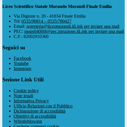
Liceo Scientifico Statale Morando Morandi Finale Emilia
Via Digione n. 20 - 41034 Finale Emilia
Tel:
0535/90814 – 0535/780427
Email:
segreteria@liceomorandi.it
Link per inviare una mail
PEC:
mops04000l@pec.istruzione.it
Link per inviare una mail
C.F.: 82002910360
Seguici su
Facebook
Youtube
Instagram
Sezione Link Utili
Cookie policy
Note legali
Informativa Privacy
Ufficio Relazioni con il Pubblico
Dichiarazione di accessibilità
Obiettivi di accessibilità
Whistleblowing
Gestione consensi cookie