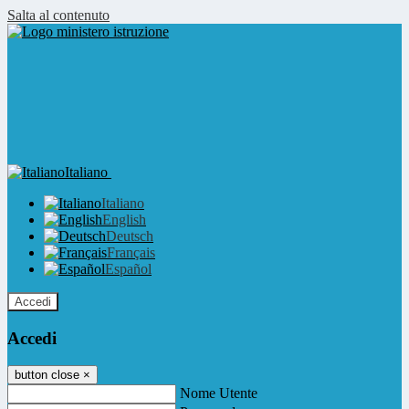
Salta al contenuto
Italiano
Italiano
English
Deutsch
Français
Español
Accedi
Accedi
button close
×
Nome Utente