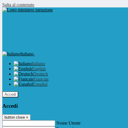
Salta al contenuto
Italiano
Italiano
English
Deutsch
Français
Español
Accedi
Accedi
button close
×
Nome Utente