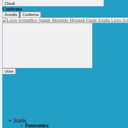
Chiudi
Conferma
Annulla
Conferma
Liceo Sci
close
Scuola
Panoramica