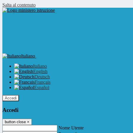
Salta al contenuto
Italiano
Italiano
English
Deutsch
Français
Español
Accedi
Accedi
button close
×
Nome Utente