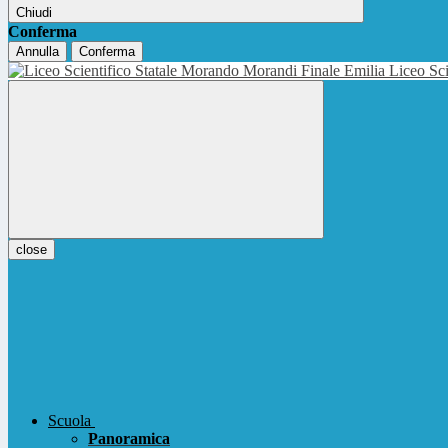
Chiudi
Conferma
Annulla
Conferma
Liceo Sci
close
Scuola
Panoramica