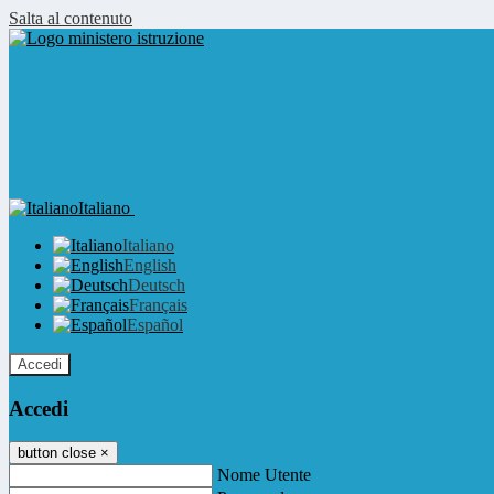
Salta al contenuto
Italiano
Italiano
English
Deutsch
Français
Español
Accedi
Accedi
button close
×
Nome Utente