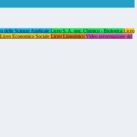
eo delle Scienze Applicate
Liceo S. A. opz. Chimico - Biologica
Liceo
Liceo Economico Sociale
Liceo Linguistico
Video-presentazione del