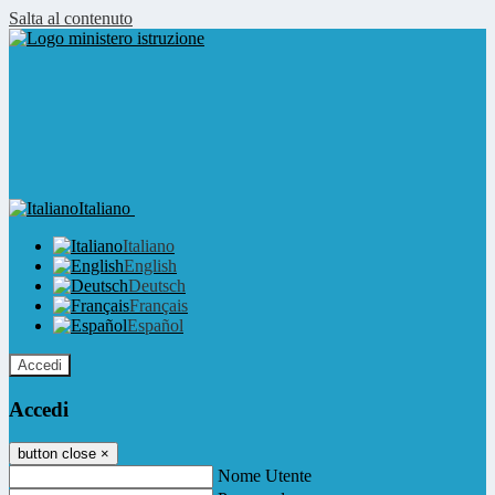
Salta al contenuto
Italiano
Italiano
English
Deutsch
Français
Español
Accedi
Accedi
button close
×
Nome Utente