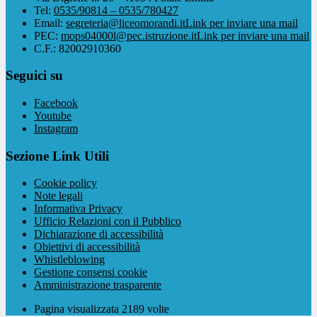
Tel:
0535/90814 – 0535/780427
Email:
segreteria@liceomorandi.it
Link per inviare una mail
PEC:
mops04000l@pec.istruzione.it
Link per inviare una mail
C.F.: 82002910360
Seguici su
Facebook
Youtube
Instagram
Sezione Link Utili
Cookie policy
Note legali
Informativa Privacy
Ufficio Relazioni con il Pubblico
Dichiarazione di accessibilità
Obiettivi di accessibilità
Whistleblowing
Gestione consensi cookie
Amministrazione trasparente
Pagina visualizzata
2189
volte