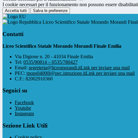
I cookie necessari per il funzionamento non possono essere disabilitati.
Accetta tutti
Salva le preferenze
Liceo Scientifico Statale Morando Morandi Final
Contatti
Liceo Scientifico Statale Morando Morandi Finale Emilia
Via Digione n. 20 - 41034 Finale Emilia
Tel:
0535/90814 – 0535/780427
Email:
segreteria@liceomorandi.it
Link per inviare una mail
PEC:
mops04000l@pec.istruzione.it
Link per inviare una mail
C.F.: 82002910360
Seguici su
Facebook
Youtube
Instagram
Sezione Link Utili
Cookie policy