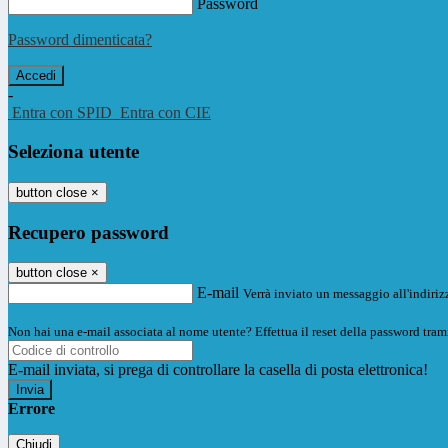
Password
Password dimenticata?
-
Entra con SPID
Entra con CIE
Seleziona utente
button close
×
Recupero password
button close
×
E-mail
Verrà inviato un messaggio all'indirizz
Non hai una e-mail associata al nome utente? Effettua il reset della password tram
E-mail inviata, si prega di controllare la casella di posta elettronica!
Errore
Chiudi