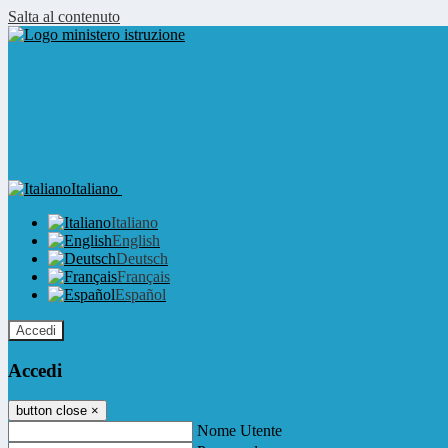
Salta al contenuto
Italiano
Italiano
English
Deutsch
Français
Español
Accedi
Accedi
button close
×
Nome Utente