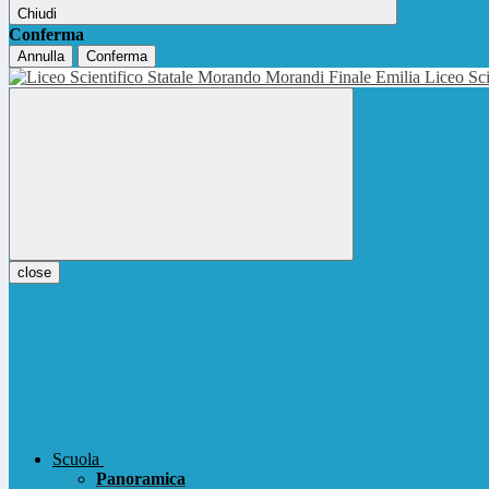
Chiudi
Conferma
Annulla
Conferma
Liceo Sci
close
Scuola
Panoramica