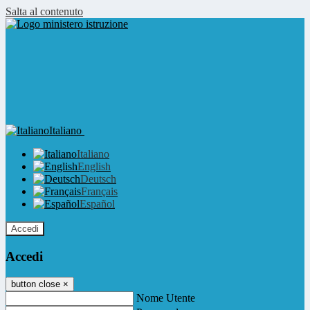
Salta al contenuto
Italiano
Italiano
English
Deutsch
Français
Español
Accedi
Accedi
button close
×
Nome Utente