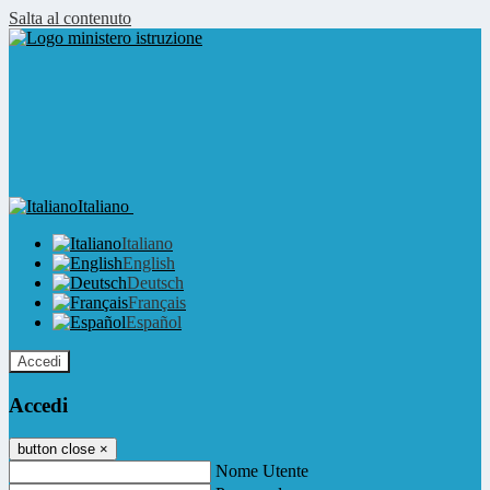
Salta al contenuto
Italiano
Italiano
English
Deutsch
Français
Español
Accedi
Accedi
button close
×
Nome Utente