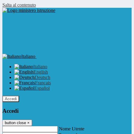
Salta al contenuto
Italiano
Italiano
English
Deutsch
Français
Español
Accedi
Accedi
button close
×
Nome Utente