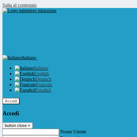
Salta al contenuto
Italiano
Italiano
English
Deutsch
Français
Español
Accedi
Accedi
button close
×
Nome Utente