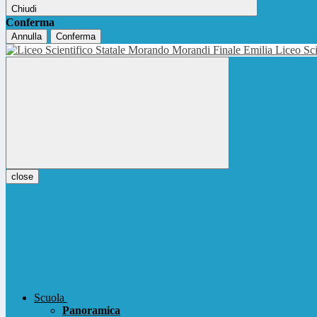
Chiudi
Conferma
Annulla
Conferma
Liceo Sci
close
Scuola
Panoramica