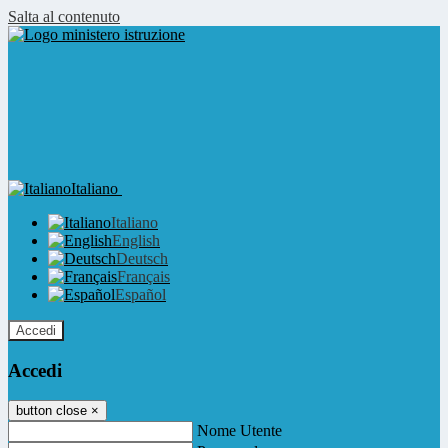
Salta al contenuto
Italiano
Italiano
English
Deutsch
Français
Español
Accedi
Accedi
button close
×
Nome Utente