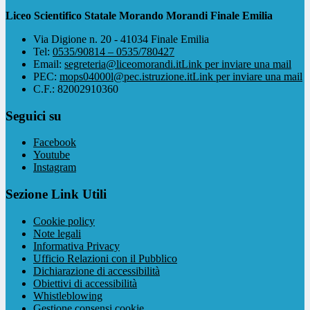
Liceo Scientifico Statale Morando Morandi Finale Emilia
Via Digione n. 20 - 41034 Finale Emilia
Tel:
0535/90814 – 0535/780427
Email:
segreteria@liceomorandi.it
Link per inviare una mail
PEC:
mops04000l@pec.istruzione.it
Link per inviare una mail
C.F.: 82002910360
Seguici su
Facebook
Youtube
Instagram
Sezione Link Utili
Cookie policy
Note legali
Informativa Privacy
Ufficio Relazioni con il Pubblico
Dichiarazione di accessibilità
Obiettivi di accessibilità
Whistleblowing
Gestione consensi cookie