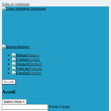
Salta al contenuto
Italiano
Italiano
English
Deutsch
Français
Español
Accedi
Accedi
button close
×
Nome Utente