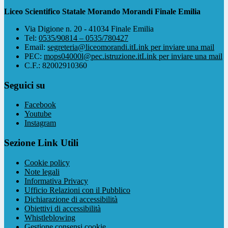
Liceo Scientifico Statale Morando Morandi Finale Emilia
Via Digione n. 20 - 41034 Finale Emilia
Tel:
0535/90814 – 0535/780427
Email:
segreteria@liceomorandi.it
Link per inviare una mail
PEC:
mops04000l@pec.istruzione.it
Link per inviare una mail
C.F.: 82002910360
Seguici su
Facebook
Youtube
Instagram
Sezione Link Utili
Cookie policy
Note legali
Informativa Privacy
Ufficio Relazioni con il Pubblico
Dichiarazione di accessibilità
Obiettivi di accessibilità
Whistleblowing
Gestione consensi cookie