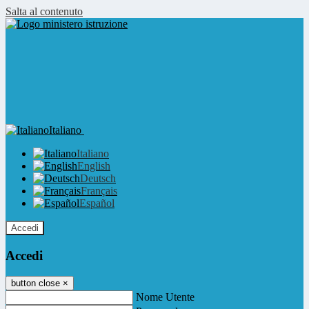
Salta al contenuto
Italiano
Italiano
English
Deutsch
Français
Español
Accedi
Accedi
button close
×
Nome Utente