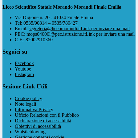
Liceo Scientifico Statale Morando Morandi Finale Emilia
Via Digione n. 20 - 41034 Finale Emilia
Tel:
0535/90814 – 0535/780427
Email:
segreteria@liceomorandi.it
Link per inviare una mail
PEC:
mops04000l@pec.istruzione.it
Link per inviare una mail
C.F.: 82002910360
Seguici su
Facebook
Youtube
Instagram
Sezione Link Utili
Cookie policy
Note legali
Informativa Privacy
Ufficio Relazioni con il Pubblico
Dichiarazione di accessibilità
Obiettivi di accessibilità
Whistleblowing
Gestione consensi cookie