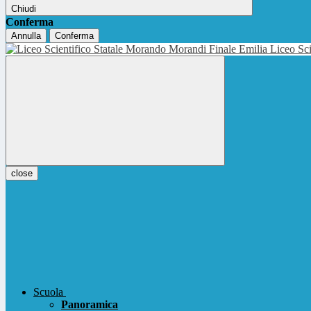
Chiudi
Conferma
Annulla
Conferma
Liceo Sci
close
Scuola
Panoramica