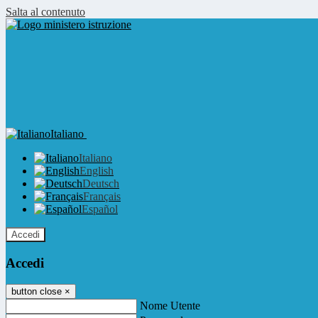
Salta al contenuto
Italiano
Italiano
English
Deutsch
Français
Español
Accedi
Accedi
button close
×
Nome Utente