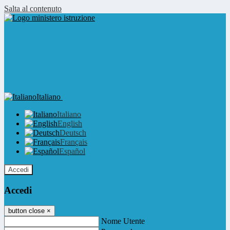
Salta al contenuto
Italiano
Italiano
English
Deutsch
Français
Español
Accedi
Accedi
button close
×
Nome Utente