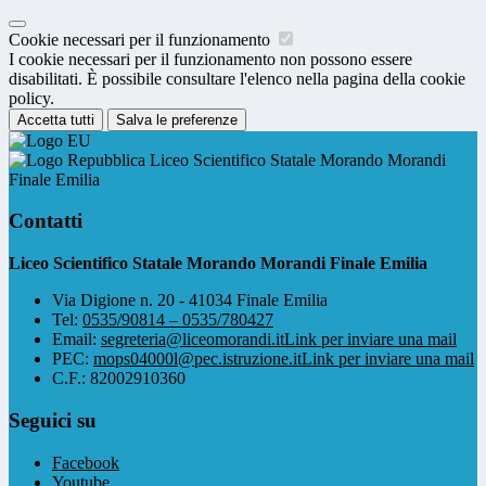
Cookie necessari per il funzionamento
I cookie necessari per il funzionamento non possono essere
disabilitati. È possibile consultare l'elenco nella pagina della cookie
policy.
Accetta tutti
Salva le preferenze
Liceo Scientifico Statale Morando Morandi
Finale Emilia
Contatti
Liceo Scientifico Statale Morando Morandi Finale Emilia
Via Digione n. 20 - 41034 Finale Emilia
Tel:
0535/90814 – 0535/780427
Email:
segreteria@liceomorandi.it
Link per inviare una mail
PEC:
mops04000l@pec.istruzione.it
Link per inviare una mail
C.F.: 82002910360
Seguici su
Facebook
Youtube