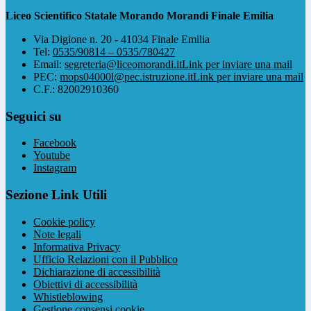
Liceo Scientifico Statale Morando Morandi Finale Emilia
Via Digione n. 20 - 41034 Finale Emilia
Tel:
0535/90814 – 0535/780427
Email:
segreteria@liceomorandi.it
Link per inviare una mail
PEC:
mops04000l@pec.istruzione.it
Link per inviare una mail
C.F.: 82002910360
Seguici su
Facebook
Youtube
Instagram
Sezione Link Utili
Cookie policy
Note legali
Informativa Privacy
Ufficio Relazioni con il Pubblico
Dichiarazione di accessibilità
Obiettivi di accessibilità
Whistleblowing
Gestione consensi cookie