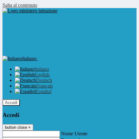
Salta al contenuto
Italiano
Italiano
English
Deutsch
Français
Español
Accedi
Accedi
button close
×
Nome Utente