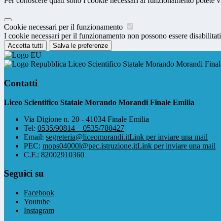
Per conoscere quali sono i cookie necessari al funzionamento potete v
Cookie necessari per il funzionamento
I cookie necessari per il funzionamento non possono essere disabilitati.
Accetta tutti
Salva le preferenze
Liceo Scientifico Statale Morando Morandi Final
Contatti
Liceo Scientifico Statale Morando Morandi Finale Emilia
Via Digione n. 20 - 41034 Finale Emilia
Tel:
0535/90814 – 0535/780427
Email:
segreteria@liceomorandi.it
Link per inviare una mail
PEC:
mops04000l@pec.istruzione.it
Link per inviare una mail
C.F.: 82002910360
Seguici su
Facebook
Youtube
Instagram