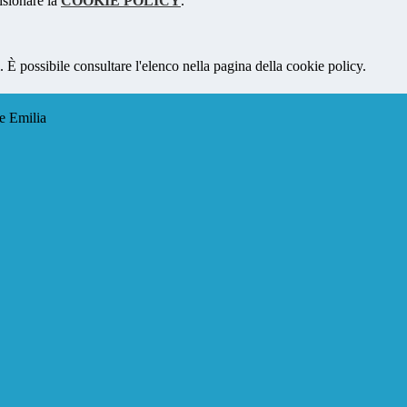
isionare la
COOKIE POLICY
.
 È possibile consultare l'elenco nella pagina della cookie policy.
e Emilia