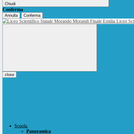
Chiudi
Conferma
Annulla
Conferma
Liceo Sci
close
Scuola
Panoramica