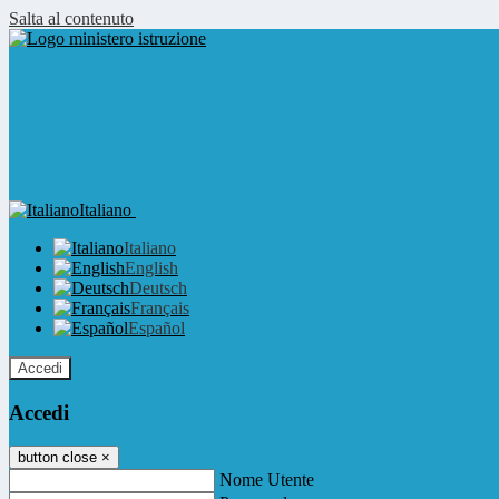
Salta al contenuto
Italiano
Italiano
English
Deutsch
Français
Español
Accedi
Accedi
button close
×
Nome Utente