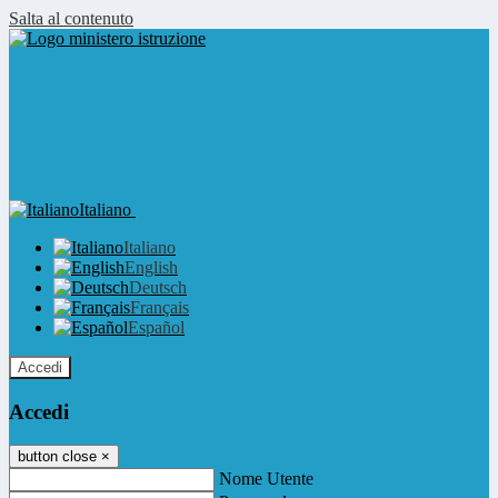
Salta al contenuto
Italiano
Italiano
English
Deutsch
Français
Español
Accedi
Accedi
button close
×
Nome Utente