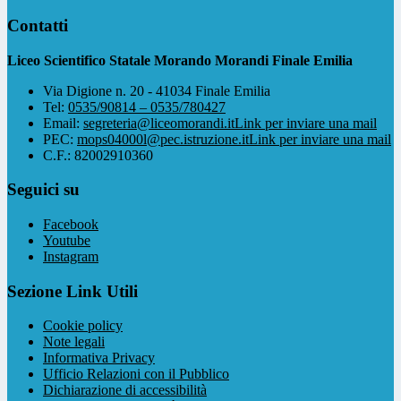
Contatti
Liceo Scientifico Statale Morando Morandi Finale Emilia
Via Digione n. 20 - 41034 Finale Emilia
Tel:
0535/90814 – 0535/780427
Email:
segreteria@liceomorandi.it
Link per inviare una mail
PEC:
mops04000l@pec.istruzione.it
Link per inviare una mail
C.F.: 82002910360
Seguici su
Facebook
Youtube
Instagram
Sezione Link Utili
Cookie policy
Note legali
Informativa Privacy
Ufficio Relazioni con il Pubblico
Dichiarazione di accessibilità