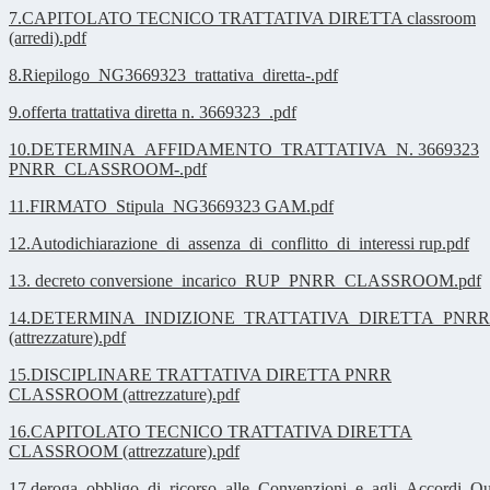
7.CAPITOLATO TECNICO TRATTATIVA DIRETTA classroom
(arredi).pdf
8.Riepilogo_NG3669323_trattativa_diretta-.pdf
9.offerta trattativa diretta n. 3669323_.pdf
10.DETERMINA_AFFIDAMENTO_TRATTATIVA_N. 3669323
PNRR_CLASSROOM-.pdf
11.FIRMATO_Stipula_NG3669323 GAM.pdf
12.Autodichiarazione_di_assenza_di_conflitto_di_interessi rup.pdf
13. decreto conversione_incarico_RUP_PNRR_CLASSROOM.pdf
14.DETERMINA_INDIZIONE_TRATTATIVA_DIRETTA_PN
(attrezzature).pdf
15.DISCIPLINARE TRATTATIVA DIRETTA PNRR
CLASSROOM (attrezzature).pdf
16.CAPITOLATO TECNICO TRATTATIVA DIRETTA
CLASSROOM (attrezzature).pdf
17.deroga_obbligo_di_ricorso_alle_Convenzioni_e_agli_Accordi_Q