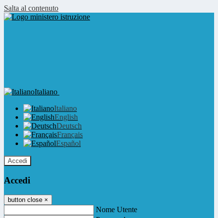
Salta al contenuto
Italiano
Italiano
English
Deutsch
Français
Español
Accedi
Accedi
button close
×
Nome Utente