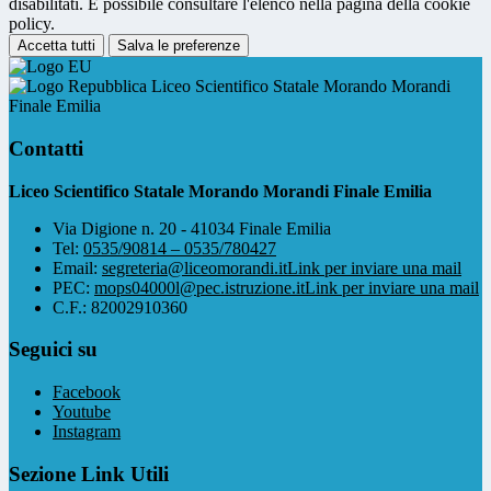
disabilitati. È possibile consultare l'elenco nella pagina della cookie
policy.
Accetta tutti
Salva le preferenze
Liceo Scientifico Statale Morando Morandi
Finale Emilia
Contatti
Liceo Scientifico Statale Morando Morandi Finale Emilia
Via Digione n. 20 - 41034 Finale Emilia
Tel:
0535/90814 – 0535/780427
Email:
segreteria@liceomorandi.it
Link per inviare una mail
PEC:
mops04000l@pec.istruzione.it
Link per inviare una mail
C.F.: 82002910360
Seguici su
Facebook
Youtube
Instagram
Sezione Link Utili