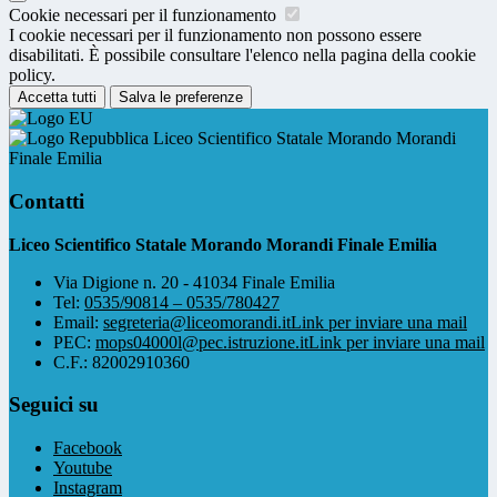
Cookie necessari per il funzionamento
I cookie necessari per il funzionamento non possono essere
disabilitati. È possibile consultare l'elenco nella pagina della cookie
policy.
Accetta tutti
Salva le preferenze
Liceo Scientifico Statale Morando Morandi
Finale Emilia
Contatti
Liceo Scientifico Statale Morando Morandi Finale Emilia
Via Digione n. 20 - 41034 Finale Emilia
Tel:
0535/90814 – 0535/780427
Email:
segreteria@liceomorandi.it
Link per inviare una mail
PEC:
mops04000l@pec.istruzione.it
Link per inviare una mail
C.F.: 82002910360
Seguici su
Facebook
Youtube
Instagram