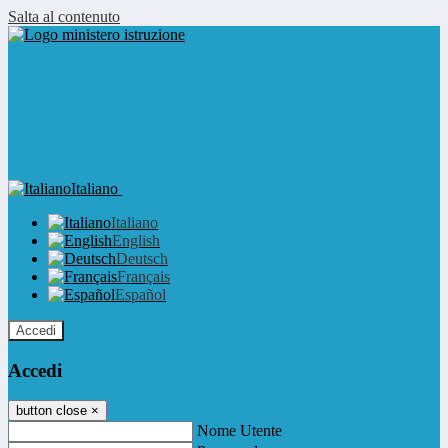
Salta al contenuto
Italiano
Italiano
English
Deutsch
Français
Español
Accedi
Accedi
button close
×
Nome Utente