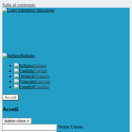
Salta al contenuto
Italiano
Italiano
English
Deutsch
Français
Español
Accedi
Accedi
button close
×
Nome Utente