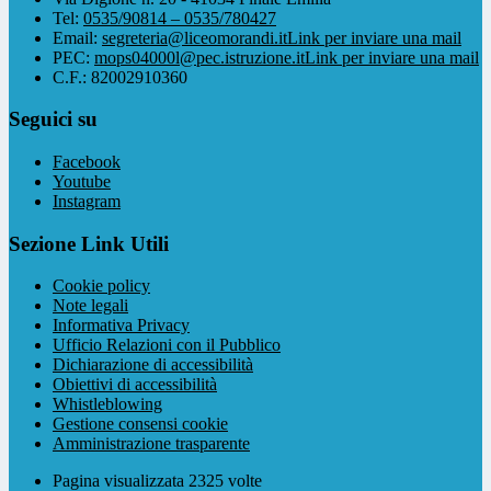
Tel:
0535/90814 – 0535/780427
Email:
segreteria@liceomorandi.it
Link per inviare una mail
PEC:
mops04000l@pec.istruzione.it
Link per inviare una mail
C.F.: 82002910360
Seguici su
Facebook
Youtube
Instagram
Sezione Link Utili
Cookie policy
Note legali
Informativa Privacy
Ufficio Relazioni con il Pubblico
Dichiarazione di accessibilità
Obiettivi di accessibilità
Whistleblowing
Gestione consensi cookie
Amministrazione trasparente
Pagina visualizzata
2325
volte