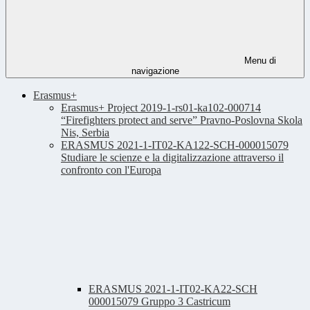
Menu di
navigazione
Erasmus+
Erasmus+ Project 2019-1-rs01-ka102-000714
“Firefighters protect and serve” Pravno-Poslovna Skola
Nis, Serbia
ERASMUS 2021-1-IT02-KA122-SCH-000015079
Studiare le scienze e la digitalizzazione attraverso il
confronto con l'Europa
ERASMUS 2021-1-IT02-KA22-SCH
000015079 Gruppo 3 Castricum