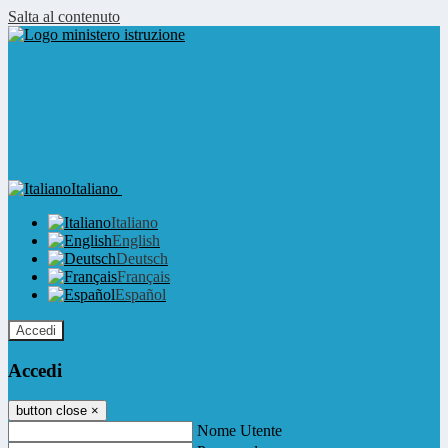
Salta al contenuto
Italiano
Italiano
English
Deutsch
Français
Español
Accedi
Accedi
button close
×
Nome Utente