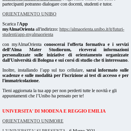
partecipanti potranno dialogare con docenti, studenti e tutor.
ORIENTAMENTO UNIBO
Scarica l'
App
myAlmaOrienta
all'indirizzo:
https://almaorienta.unibo.it/
it/futuri-
studenti/app-
myalmaorienta
con myAlmaOrienta
conoscerai l'offerta formativa e i servizi
dell’Alma Mater Studiorum, riceverai informazioni
personalizzate sulle iniziative di orientamento organizzate
dall'Università di Bologna e sui corsi di studio che ti interessano
.
Inoltre, installando l’app sul tuo cellulare,
sarai informato sulle
scadenze e sulle modalità per l’iscrizione ai test di accesso e per
l'immatricolazione
.
Tieni aggiornata la tua app per non perderti tutte le novità e gli
appuntamenti che l’Unibo ha pensato per te!
UNIVERSITA' DI MODENA E REGGIO EMILIA
ORIENTAMENTO UNIMORE
L'UNIVERSITA' SI PRESENTA
- 6 Marzo 2021