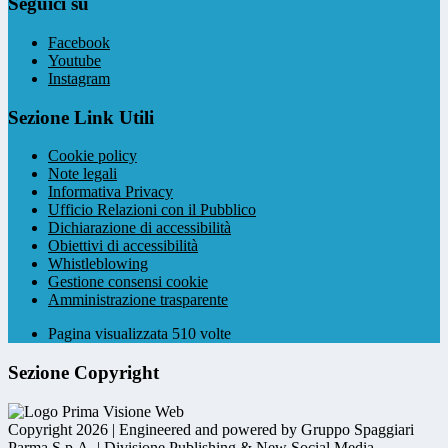
Seguici su
Facebook
Youtube
Instagram
Sezione Link Utili
Cookie policy
Note legali
Informativa Privacy
Ufficio Relazioni con il Pubblico
Dichiarazione di accessibilità
Obiettivi di accessibilità
Whistleblowing
Gestione consensi cookie
Amministrazione trasparente
Pagina visualizzata
510
volte
Sezione Copyright
Copyright 2026 | Engineered and powered by Gruppo Spaggiari
Parma S.p.A. | Divisione Publishing & New Social Media