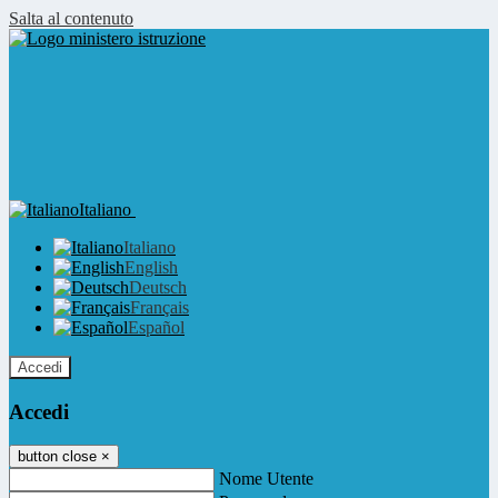
Salta al contenuto
Italiano
Italiano
English
Deutsch
Français
Español
Accedi
Accedi
button close
×
Nome Utente