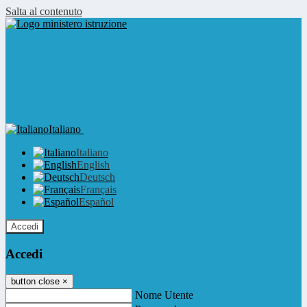
Salta al contenuto
Italiano
Italiano
English
Deutsch
Français
Español
Accedi
Accedi
button close
×
Nome Utente