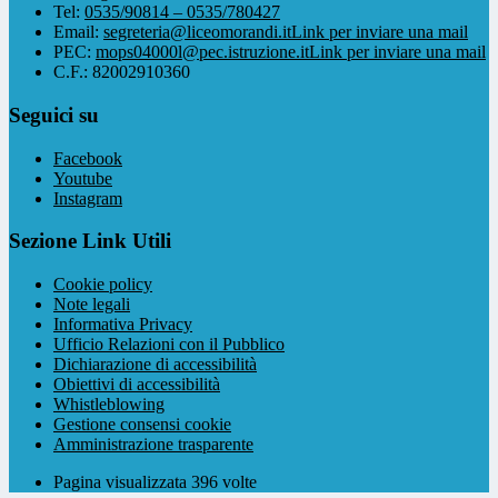
Tel:
0535/90814 – 0535/780427
Email:
segreteria@liceomorandi.it
Link per inviare una mail
PEC:
mops04000l@pec.istruzione.it
Link per inviare una mail
C.F.: 82002910360
Seguici su
Facebook
Youtube
Instagram
Sezione Link Utili
Cookie policy
Note legali
Informativa Privacy
Ufficio Relazioni con il Pubblico
Dichiarazione di accessibilità
Obiettivi di accessibilità
Whistleblowing
Gestione consensi cookie
Amministrazione trasparente
Pagina visualizzata
396
volte