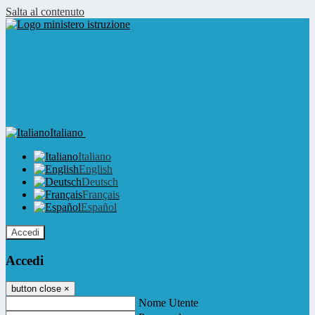
Salta al contenuto
Italiano
Italiano
English
Deutsch
Français
Español
Accedi
Accedi
button close
×
Nome Utente