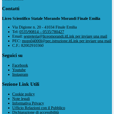
Contatti
Liceo Scientifico Statale Morando Morandi Finale Emilia
Via Digione n. 20 - 41034 Finale Emilia
Tel:
0535/90814 – 0535/780427
Email:
segreteria@liceomorandi.it
Link per inviare una mail
PEC:
mops04000l@pec.istruzione.it
Link per inviare una mail
C.F.: 82002910360
Seguici su
Facebook
Youtube
Instagram
Sezione Link Utili
Cookie policy
Note legali
Informativa Privacy
Ufficio Relazioni con il Pubblico
Dichiarazione di accessibilità