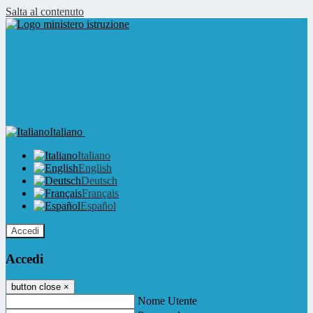
Salta al contenuto
Italiano
Italiano
English
Deutsch
Français
Español
Accedi
Accedi
button close
×
Nome Utente