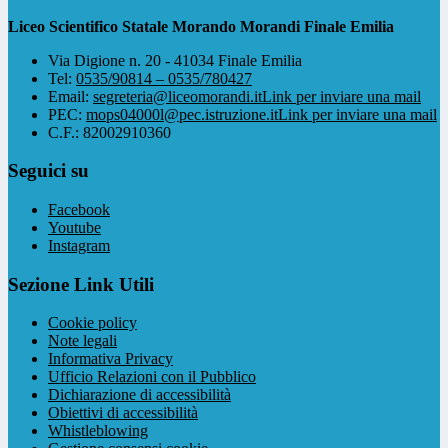
Liceo Scientifico Statale Morando Morandi Finale Emilia
Via Digione n. 20 - 41034 Finale Emilia
Tel:
0535/90814 – 0535/780427
Email:
segreteria@liceomorandi.it
Link per inviare una mail
PEC:
mops04000l@pec.istruzione.it
Link per inviare una mail
C.F.: 82002910360
Seguici su
Facebook
Youtube
Instagram
Sezione Link Utili
Cookie policy
Note legali
Informativa Privacy
Ufficio Relazioni con il Pubblico
Dichiarazione di accessibilità
Obiettivi di accessibilità
Whistleblowing