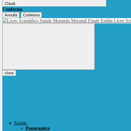
Chiudi
Conferma
Annulla
Conferma
Liceo Sci
close
Scuola
Panoramica