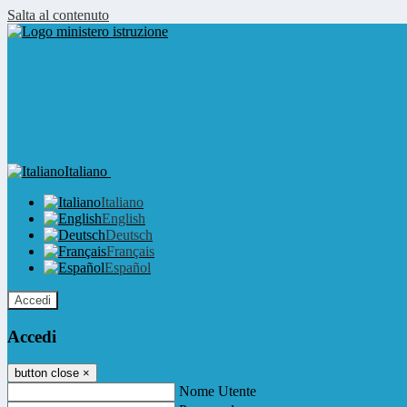
Salta al contenuto
Italiano
Italiano
English
Deutsch
Français
Español
Accedi
Accedi
button close
×
Nome Utente