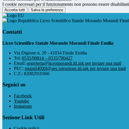
I cookie necessari per il funzionamento non possono essere disabilitati.
Accetta tutti
Salva le preferenze
Liceo Scientifico Statale Morando Morandi Final
Contatti
Liceo Scientifico Statale Morando Morandi Finale Emilia
Via Digione n. 20 - 41034 Finale Emilia
Tel:
0535/90814 – 0535/780427
Email:
segreteria@liceomorandi.it
Link per inviare una mail
PEC:
mops04000l@pec.istruzione.it
Link per inviare una mail
C.F.: 82002910360
Seguici su
Facebook
Youtube
Instagram
Sezione Link Utili
Cookie policy