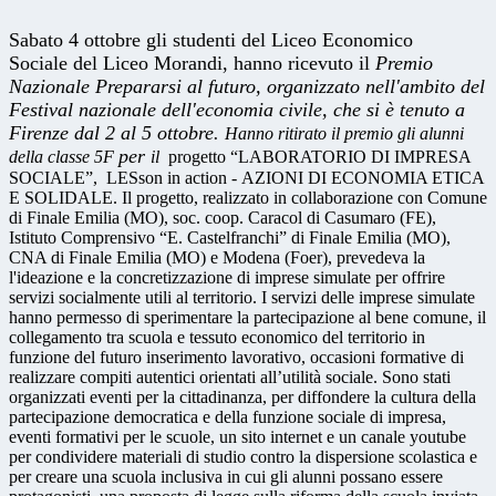
Sabato 4 ottobre gli studenti del Liceo Economico
Sociale
del Liceo Morandi,
hanno ricevuto il
Premio
Nazionale Prepararsi al futuro, organizzato nell'ambito del
Festival nazionale dell'economia civile, che si è tenuto a
Firenze dal 2 al 5 ottobre.
Hanno ritirato il premio gli alunni
per
della classe 5F
il
progetto
“
LABORATORIO DI IMPRESA
SOCIALE”
,
LESson in action
-
AZIONI DI ECONOMIA ETICA
E SOLIDALE
.
Il progetto
, realizzato
in collaborazione con Comune
di Finale Emilia (MO), soc. coop. Caracol di Casumaro (FE),
Istituto Comprensivo “E. Castelfranchi” di Finale Emilia (MO),
CNA di Finale Emilia (MO) e Modena (Foer)
, prevedeva la
l'ideazione e la concretizzazione di imprese simulate per offrire
servizi socialmente utili al territorio. I servizi delle imprese simulate
hanno permesso di sperimentare la
partecipazione al bene comune, il
collegamento tra scuola e tessuto economico del territorio in
funzione del futuro inserimento lavorativo, occasioni formative di
realizzare compiti autentici orientati all’utilità sociale. Sono stati
organizzati eventi per la cittadinanza, per diffondere la cultura della
partecipazione democratica e della funzione sociale di impresa,
eventi formativi per le scuole, un sito internet e un canale youtube
per condividere materiali di studio contro la dispersione scolastica e
per creare una scuola inclusiva in cui gli alunni possano essere