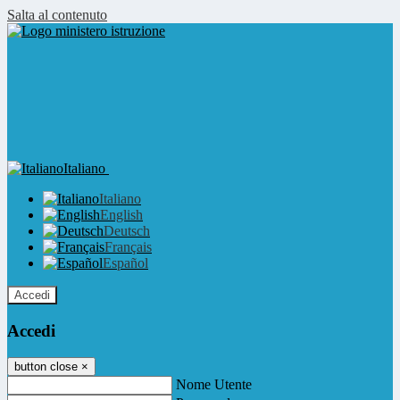
Salta al contenuto
Italiano
Italiano
English
Deutsch
Français
Español
Accedi
Accedi
button close
×
Nome Utente