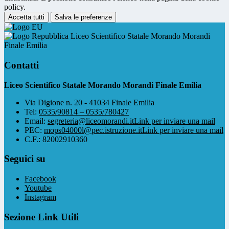
policy.
Accetta tutti
Salva le preferenze
Liceo Scientifico Statale Morando Morandi
Finale Emilia
Contatti
Liceo Scientifico Statale Morando Morandi Finale Emilia
Via Digione n. 20 - 41034 Finale Emilia
Tel:
0535/90814 – 0535/780427
Email:
segreteria@liceomorandi.it
Link per inviare una mail
PEC:
mops04000l@pec.istruzione.it
Link per inviare una mail
C.F.: 82002910360
Seguici su
Facebook
Youtube
Instagram
Sezione Link Utili