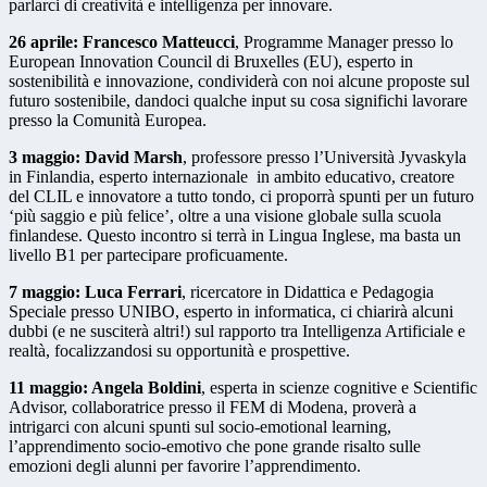
parlarci di creatività e intelligenza per innovare.
26 aprile: Francesco Matteucci
, Programme Manager presso lo
European Innovation Council di Bruxelles (EU), esperto in
sostenibilità e innovazione, condividerà con noi alcune proposte sul
futuro sostenibile, dandoci qualche input su cosa significhi lavorare
presso la Comunità Europea.
3 maggio: David Marsh
, professore presso l’Università Jyvaskyla
in Finlandia, esperto internazionale in ambito educativo, creatore
del CLIL e innovatore a tutto tondo, ci proporrà spunti per un futuro
‘più saggio e più felice’, oltre a una visione globale sulla scuola
finlandese. Questo incontro si terrà in Lingua Inglese, ma basta un
livello B1 per partecipare proficuamente.
7 maggio: Luca Ferrari
, ricercatore in Didattica e Pedagogia
Speciale presso UNIBO, esperto in informatica, ci chiarirà alcuni
dubbi (e ne susciterà altri!) sul rapporto tra Intelligenza Artificiale e
realtà, focalizzandosi su opportunità e prospettive.
11 maggio: Angela Boldini
, esperta in scienze cognitive e Scientific
Advisor, collaboratrice presso il FEM di Modena, proverà a
intrigarci con alcuni spunti sul socio-emotional learning,
l’apprendimento socio-emotivo che pone grande risalto sulle
emozioni degli alunni per favorire l’apprendimento.