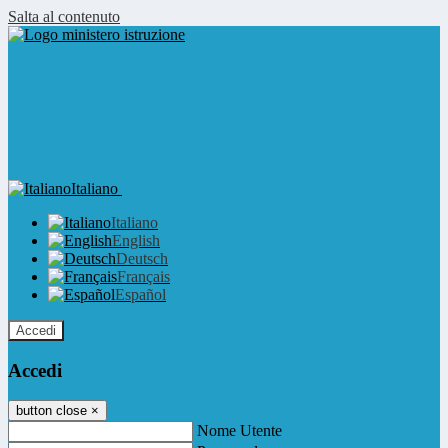
Salta al contenuto
Italiano
Italiano
English
Deutsch
Français
Español
Accedi
Accedi
button close
×
Nome Utente