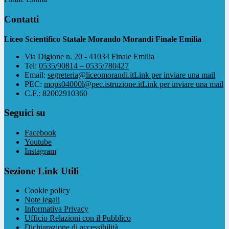
Contatti
Liceo Scientifico Statale Morando Morandi Finale Emilia
Via Digione n. 20 - 41034 Finale Emilia
Tel:
0535/90814 – 0535/780427
Email:
segreteria@liceomorandi.it
Link per inviare una mail
PEC:
mops04000l@pec.istruzione.it
Link per inviare una mail
C.F.: 82002910360
Seguici su
Facebook
Youtube
Instagram
Sezione Link Utili
Cookie policy
Note legali
Informativa Privacy
Ufficio Relazioni con il Pubblico
Dichiarazione di accessibilità