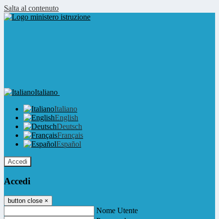
Salta al contenuto
Italiano
Italiano
English
Deutsch
Français
Español
Accedi
Accedi
button close
×
Nome Utente